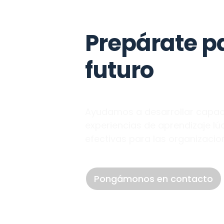
Prepárate pa
futuro
Ayudamos a desarrollar capaci
experiencias de aprendizaje lú
efectivas para las organizacio
Pongámonos en contacto