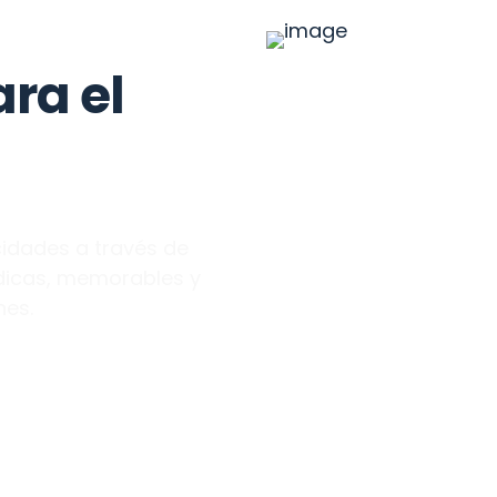
ra el 
dades a través de 
dicas, memorables y 
nes.