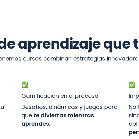
 de aprendizaje que
 tenemos cursos combinan estrategias innovadoras
✅ 
✅ 
Gamificación en el proceso
Imp
uí 
Desafíos, dinámicas y juegos para 
No 
que 
te diviertas mientras 
sin
aprendes
.

apl
per