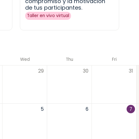
compromiso y la motivación 
de tus participantes.
Taller en vivo virtual
Wed
Thu
Fri
29
30
31
5
6
7