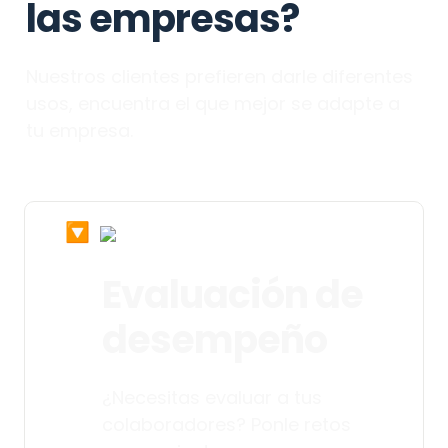
las empresas?
Nuestros clientes prefieren darle diferentes 
usos, encuentra el que mejor se adapte a 
tu empresa.
🔽
Evaluación de 
desempeño
¿Necesitas evaluar a tus 
colaboradores? Ponle retos 