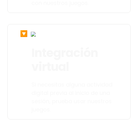
con nuestros juegos. 
🔽
Integración 
virtual
Si necesitas alguna actividad 
digital previa al inicio de una 
sesión, prueba usar nuestros 
juegos.