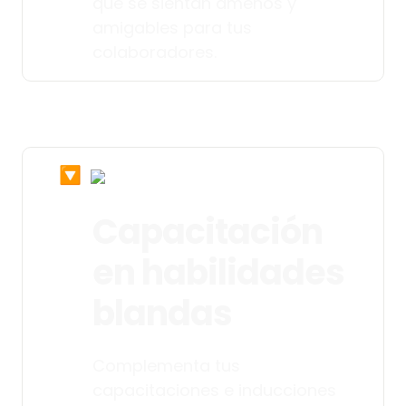
que se sientan amenos y 
amigables para tus 
colaboradores. 
🔽
Capacitación 
en habilidades 
blandas
Complementa tus 
capacitaciones e inducciones 