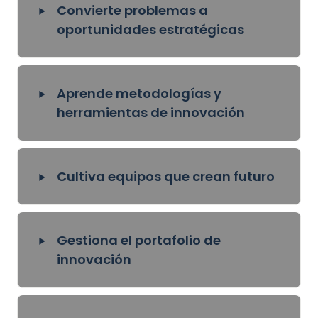
‣
Convierte problemas a 
oportunidades estratégicas
‣
Aprende metodologías y 
herramientas de innovación
‣
Cultiva equipos que crean futuro
‣
Gestiona el portafolio de 
innovación