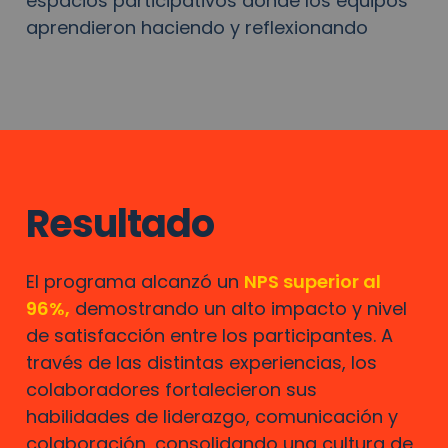
espacios participativos donde los equipos 
aprendieron haciendo y reflexionando
Resultado
El programa alcanzó un 
NPS superior al 
96%,
 demostrando un alto impacto y nivel 
de satisfacción entre los participantes. A 
través de las distintas experiencias, los 
colaboradores fortalecieron sus 
habilidades de liderazgo, comunicación y 
colaboración, consolidando una cultura de 