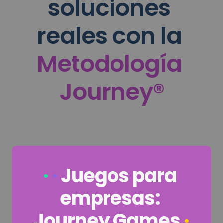
soluciones 
reales con la 
Metodología
Journey®
·
· 
Juegos para 
empresas: 
Journey Games
·