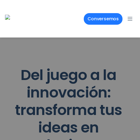
Conversemos
Del juego a la 
innovación: 
transforma tus 
ideas en 